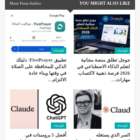
More From Author
YOU MIGHT ALSO LIKE
كورسات
كورسات
جوجل تطلق منصة مجانية
تطبيق FivePrayer: دليلك
لتعلم الذكاء الاصطناعي في
الذكي للمحافظة على الصلاة
2026 فرصة ذهبية لاكتساب
في وقتها وبناء عادة
مهارات…
الالتزام…
كورسات
كورسات
السر الذي يستغله
أفضل 5 برومبتات في