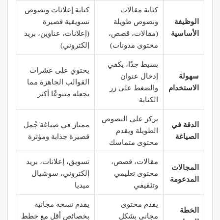
كتابة مقالات
كتابة إعلانات ونصوص
الوظيفة
ونصوص طويلة
تسويقية قصيرة
الأساسية
(مقالات، قصص،
(إعلانات، عناوين، بريد
محتوى مدونات)
إلكتروني)
بسيط جدًا، يكفي
يحتوي على عشرات
سهولة
إدخال عنوان
القوالب الجاهزة مما
الاستخدام
والضغط على زر
يجعله متنوعًا أكثر
الكتابة
يركز على النصوص
الدقة في
ممتاز في صياغة جُمل
الطويلة ويقدم
الصياغة
قصيرة جذابة ومؤثرة
محتوى متماسك
مقالات، قصص،
تسويق، إعلانات، بريد
المجالات
محتوى تعليمي
إلكتروني، سوشيال
المدعومة
وتثقيفي
ميديا
يقدم محتوى
يقدم نسخة مجانية
الخطة
مجاني بشكل
بخصائص أقل مع خطط