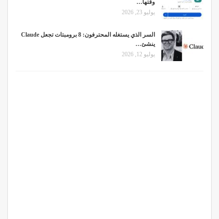
وقتها…
يوليو 23, 2026
السر الذي يستغله المحترفون: 8 برومبتات تجعل Claude
ينشئ…
يوليو 12, 2026