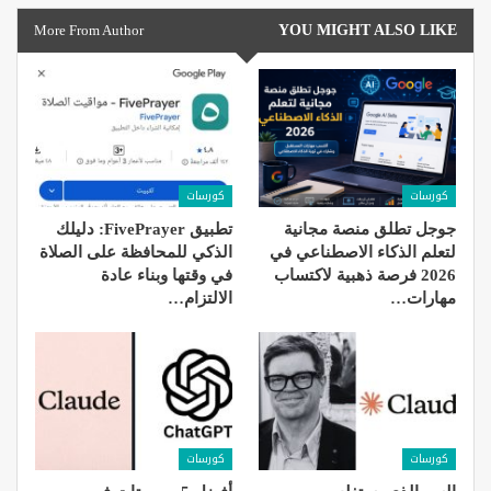
More From Author
YOU MIGHT ALSO LIKE
كورسات
كورسات
جوجل تطلق منصة مجانية
تطبيق FivePrayer: دليلك
لتعلم الذكاء الاصطناعي في
الذكي للمحافظة على الصلاة
2026 فرصة ذهبية لاكتساب
في وقتها وبناء عادة
مهارات…
الالتزام…
كورسات
كورسات