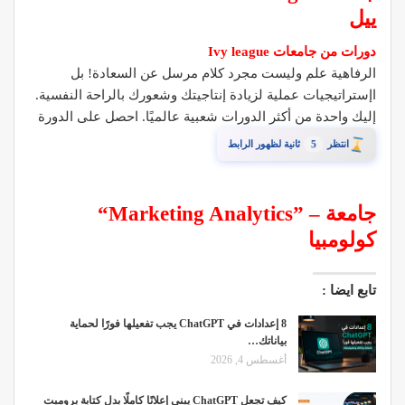
ييل
دورات من جامعات Ivy league
الرفاهية علم وليست مجرد كلام مرسل عن السعادة! بل
اإستراتيجيات عملية لزيادة إنتاجيتك وشعورك بالراحة النفسية.
إليك واحدة من أكثر الدورات شعبية عالميًا. احصل على الدورة
4
انتظر
ثانية لظهور الرابط
“Marketing Analytics” – جامعة
كولومبيا
تابع ايضا :
8 إعدادات في ChatGPT يجب تفعيلها فورًا لحماية
بياناتك…
أغسطس 4, 2026
كيف تجعل ChatGPT يبني إعلانًا كاملًا بدل كتابة برومبت