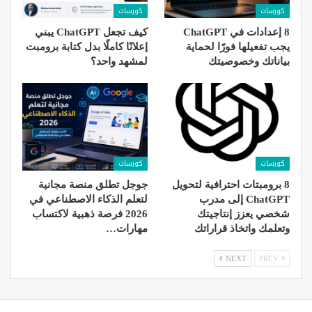
كورسات
كورسات
8 إعدادات في ChatGPT
كيف تجعل ChatGPT يبني
يجب تفعيلها فورًا لحماية
إعلانًا كاملًا بدل كتابة برومبت
بياناتك وخصوصيتك
لمشهد واحد؟
كورسات
كورسات
8 برومبتات احترافية لتحويل
جوجل تطلق منصة مجانية
ChatGPT إلى مدرب
لتعلم الذكاء الاصطناعي في
شخصي يعزز إنتاجيتك
2026 فرصة ذهبية لاكتساب
وتعلمك واتخاذ قراراتك
مهارات…
NEXT
PREV