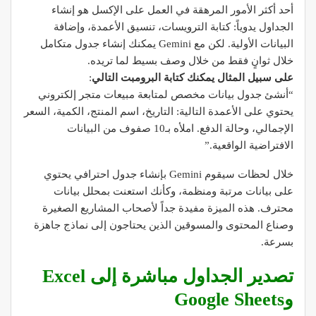
أحد أكثر الأمور المرهقة في العمل على الإكسل هو إنشاء
الجداول يدوياً: كتابة الترويسات، تنسيق الأعمدة، وإضافة
البيانات الأولية. لكن مع Gemini يمكنك إنشاء جدول متكامل
خلال ثوانٍ فقط من خلال وصف بسيط لما تريده.
على سبيل المثال يمكنك كتابة البرومبت التالي
:
“أنشئ جدول بيانات مخصص لمتابعة مبيعات متجر إلكتروني
يحتوي على الأعمدة التالية: التاريخ، اسم المنتج، الكمية، السعر
الإجمالي، وحالة الدفع. املأه بـ10 صفوف من البيانات
الافتراضية الواقعية.”
خلال لحظات سيقوم Gemini بإنشاء جدول احترافي يحتوي
على بيانات مرتبة ومنظمة، وكأنك استعنت بمحلل بيانات
محترف. هذه الميزة مفيدة جداً لأصحاب المشاريع الصغيرة
وصناع المحتوى والمسوقين الذين يحتاجون إلى نماذج جاهزة
بسرعة.
تصدير الجداول مباشرة إلى Excel
وGoogle Sheets