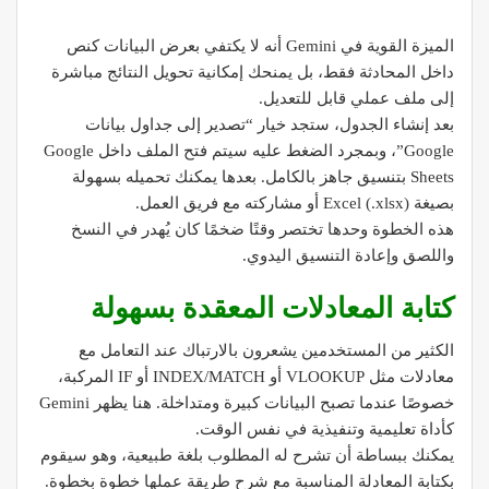
الميزة القوية في Gemini أنه لا يكتفي بعرض البيانات كنص
داخل المحادثة فقط، بل يمنحك إمكانية تحويل النتائج مباشرة
إلى ملف عملي قابل للتعديل.
بعد إنشاء الجدول، ستجد خيار “تصدير إلى جداول بيانات
Google”، وبمجرد الضغط عليه سيتم فتح الملف داخل Google
Sheets بتنسيق جاهز بالكامل. بعدها يمكنك تحميله بسهولة
بصيغة Excel (.xlsx) أو مشاركته مع فريق العمل.
هذه الخطوة وحدها تختصر وقتًا ضخمًا كان يُهدر في النسخ
واللصق وإعادة التنسيق اليدوي.
كتابة المعادلات المعقدة بسهولة
الكثير من المستخدمين يشعرون بالارتباك عند التعامل مع
معادلات مثل VLOOKUP أو INDEX/MATCH أو IF المركبة،
خصوصًا عندما تصبح البيانات كبيرة ومتداخلة. هنا يظهر Gemini
كأداة تعليمية وتنفيذية في نفس الوقت.
يمكنك ببساطة أن تشرح له المطلوب بلغة طبيعية، وهو سيقوم
بكتابة المعادلة المناسبة مع شرح طريقة عملها خطوة بخطوة.