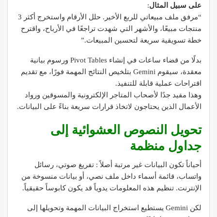
على سبيل المثال
:
“مرفق ملف مبيعاتي للربع الأخير. حلل الأرقام واستخرج أكثر 3
منتجات مبيعًا، والأشهر التي شهدت تراجعًا في الأرباح، واقترح
خطة تسويقية سريعة لتحسين المبيعات.”
بدلًا من قضاء ساعات في إنشاء Pivot Tables ورسوم بيانية
معقدة، سيقوم Gemini بتلخيص النتائج المهمة فورًا، مع تقديم
اقتراحات عملية قابلة للتنفيذ.
وهذا مفيد جدًا لأصحاب المتاجر الإلكترونية والمسوقين ورواد
الأعمال الذين يحتاجون لاتخاذ قرارات سريعة بناءً على البيانات.
تحويل النصوص العشوائية إلى
جداول منظمة
أحياناً تكون البيانات غير مرتبة أصلاً : تفريغ صوتي، رسائل
واتساب، قائمة أسماء داخل ملف نصي، أو بيانات منسوخة من
الإنترنت. تنظيم هذه المعلومات يدوياً قد يكون كابوساً حقيقياً.
لكن Gemini يستطيع استخراج البيانات المهمة وتحويلها إلى