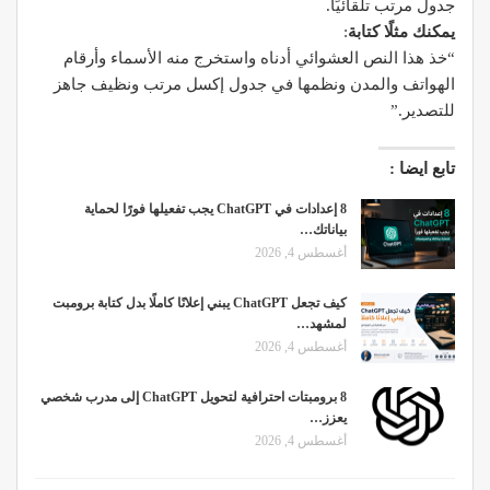
جدول مرتب تلقائيًا.
يمكنك مثلًا كتابة
:
“خذ هذا النص العشوائي أدناه واستخرج منه الأسماء وأرقام
الهواتف والمدن ونظمها في جدول إكسل مرتب ونظيف جاهز
للتصدير.”
تابع ايضا :
8 إعدادات في ChatGPT يجب تفعيلها فورًا لحماية
بياناتك…
أغسطس 4, 2026
كيف تجعل ChatGPT يبني إعلانًا كاملًا بدل كتابة برومبت
لمشهد…
أغسطس 4, 2026
8 برومبتات احترافية لتحويل ChatGPT إلى مدرب شخصي
يعزز…
أغسطس 4, 2026