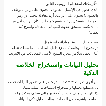
مثلًا يمكنك استخدام البرومبت التالي:
“لدي جدول في الإكسل، العمود A يحتوي على رمز الموظف
والعمود C يحتوي على الراتب. أريد معادلة تبحث عن رمز
الموظف وتستخرج راتبه وتضع شرطاً: إذا كان الراتب أقل من
5000 يكتب يستحق علاوة. اكتب لي المعادلة واشرح كيف
تعمل.”
وسيولد لك Gemini معادلة جاهزة مثل:
ثم يشرح لك وظيفة كل جزء داخل المعادلة، مما يجعلك تتعلم
أثناء العمل بدلًا من مجرد النسخ الأعمى للمعادلات من الإنترنت.
تحليل البيانات واستخراج الخلاصة
الذكية
من أقوى قدرات Gemini أنه لا يقتصر على تنظيم البيانات فقط،
بل يستطيع تحليلها واستخراج استنتاجات عملية منها.
إذا كان لديك ملف مبيعات أو تقرير مالي ضخم، يمكنك رفع
الملف مباشرة داخل المحادثة وطلب تحليل ذكي للبيانات.