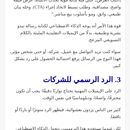
[اكتب الغرض]. خلي فيه بداية قوية تجذب الانتباه، عرض قيمة
واضح، مصداقية، وطلب بسيط لاتخاذ إجراء (CTA). وخله يبان
طبيعي، واثق، ومو بأسلوب بيع مباشر.”
قوة هذا الأمر أنه يوجه الذكاء الاصطناعي لكتابة رسالة تبدو
بشرية وطبيعية، بدلًا من الإيميلات التقليدية المليئة بالكلام
التسويقي المزعج.
سواء كنت تريد التواصل مع عميل، شركة، أو حتى شخص مؤثر،
فهذا النوع من الرسائل يرفع احتمالية الحصول على رد بشكل
كبير.
3. الرد الرسمي للشركات
الرد على الإيميلات المهنية يحتاج توازنًا دقيقًا: يجب أن تكون
محترفًا، واضحًا، ودبلوماسيًا في نفس الوقت.
كثير من الناس يردون بعشوائية، فيظهر الرد متوترًا أو باردًا أو
ناقصًا.
لكن عندما تستخدم هذا البرومبت، يتحول الذكاء الاصطناعي