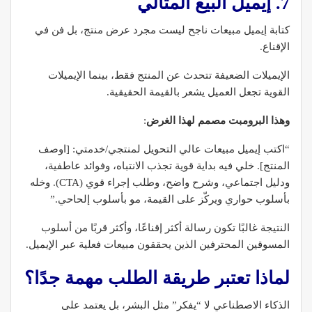
7. إيميل البيع المثالي
كتابة إيميل مبيعات ناجح ليست مجرد عرض منتج، بل فن في
الإقناع.
الإيميلات الضعيفة تتحدث عن المنتج فقط، بينما الإيميلات
القوية تجعل العميل يشعر بالقيمة الحقيقية.
وهذا البرومبت مصمم لهذا الغرض
:
“اكتب إيميل مبيعات عالي التحويل لمنتجي/خدمتي: [اوصف
المنتج]. خلي فيه بداية قوية تجذب الانتباه، وفوائد عاطفية،
ودليل اجتماعي، وشرح واضح، وطلب إجراء قوي (CTA). وخله
بأسلوب حواري ويركّز على القيمة، مو بأسلوب إلحاحي.”
النتيجة غالبًا تكون رسالة أكثر إقناعًا، وأكثر قربًا من أسلوب
المسوقين المحترفين الذين يحققون مبيعات فعلية عبر الإيميل.
لماذا تعتبر طريقة الطلب مهمة جدًا؟
الذكاء الاصطناعي لا “يفكر” مثل البشر، بل يعتمد على