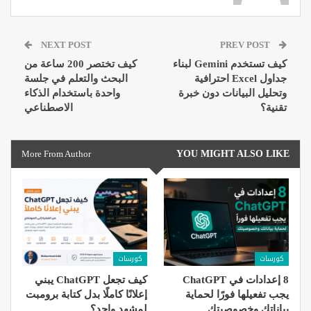
NEXT POST
PREV POST
كيف تستخدم Gemini لبناء
كيف تختصر 200 ساعة من
جداول Excel احترافية
البحث والتعلم في جلسة
وتحليل البيانات دون خبرة
واحدة باستخدام الذكاء
تقنية؟
الاصطناعي
More From Author
YOU MIGHT ALSO LIKE
كورسات
كورسات
8 إعدادات في ChatGPT
كيف تجعل ChatGPT يبني
يجب تفعيلها فورًا لحماية
إعلانًا كاملًا بدل كتابة برومبت
بياناتك وخصوصيتك
لمشهد واحد؟