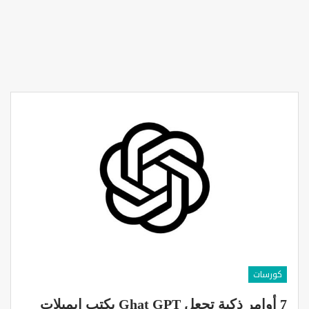
كورسات
7 أوامر ذكية تجعل Ghat GPT يكتب إيميلات