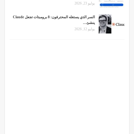
يوليو 23, 2026
السر الذي يستغله المحترفون: 8 برومبتات تجعل Claude
ينشئ…
يوليو 12, 2026