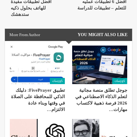
افضل 6 تطبيقات عمليه
افضل تطبيقات مفيدة
للتعلم – تطبيقات للدراسة
للهاتف بحلول ذكيه
ستدهشك
More From Author
YOU MIGHT ALSO LIKE
كورسات
كورسات
جوجل تطلق منصة مجانية
تطبيق FivePrayer: دليلك
لتعلم الذكاء الاصطناعي في
الذكي للمحافظة على الصلاة
2026 فرصة ذهبية لاكتساب
في وقتها وبناء عادة
مهارات…
الالتزام…