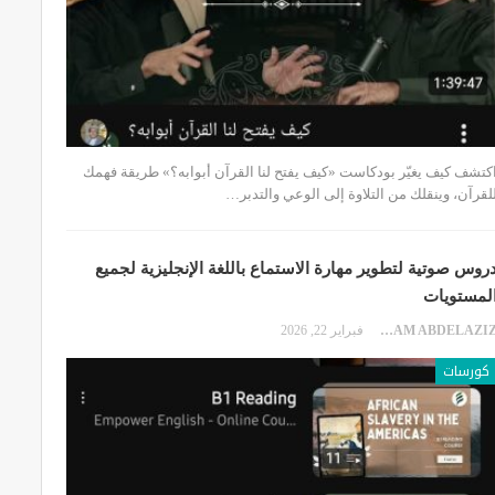
كتشف كيف يغيّر بودكاست «كيف يفتح لنا القرآن أبوابه؟» طريقة فهمك
لقرآن، وينقلك من التلاوة إلى الوعي والتدبر…
روس صوتية لتطوير مهارة الاستماع باللغة الإنجليزية لجميع
لمستويات
EKRAM ABDELAZIZ
فبراير 22, 2026
كورسات