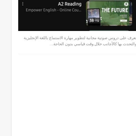
عرف على دروس صوتية مجانية لتطوير مهارة الاستماع باللغة الإنجليزية
التحدث بها كالأجانب خلال وقت قياسي بدون الحاجة…