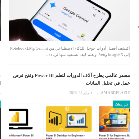
اكتشف أفضل أدوات جوجل للذكاء الاصطناعي من Gemini وNotebookLM
ا
إلى ImageFX وVeo، وتعلم كيف تستفيد منها لزيادة…
ل
مصدر عالمي يطرح آلاف الدورات لتعلم Power BI وفتح فرص
د
عمل في تحليل البيانات
ا
EKRAM ABDELAZIZ
فبراير 24, 2026
كورسات