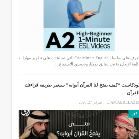
تعرف على سلسلة One Minute English التي تساعدك على تطوير مهارات
للغة الإنجليزية في دقائق يوميًا، وتحسين الاستماع…
ودكاست “كيف يفتح لنا القرآن أبوابه” سيغير طريقة قراءتك
لقرآن
EKRAM ABDELAZIZ
فبراير 27, 2026
كتب