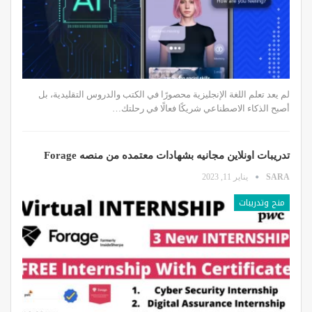
لم يعد تعلم اللغة الإنجليزية محصورًا في الكتب والدروس التقليدية، بل
أصبح الذكاء الاصطناعي شريكًا فعالًا في رحلتك…
تدريبات اونلاين مجانيه بشهادات معتمده من منصه Forage
SARA
يناير 11, 2023
منح وتدريبات